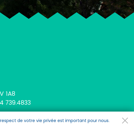
V 1A8
4 739.4833
e respect de votre vie privée est important pour nous.