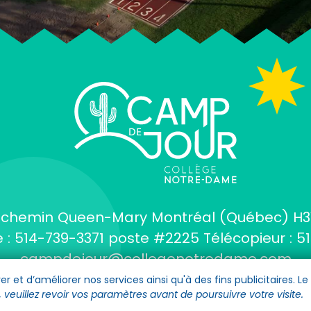
, chemin Queen-Mary
Montréal (Québec) H3
 :
514-739-3371
poste #2225
Télécopieur :
51
campdejour@collegenotredame.com
r et d’améliorer nos services ainsi qu'à des fins publicitaires. L
s, veuillez revoir vos paramètres avant de poursuivre votre visite.