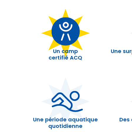
Un camp
Une surp
certifié ACQ
Une période aquatique
Des 
quotidienne