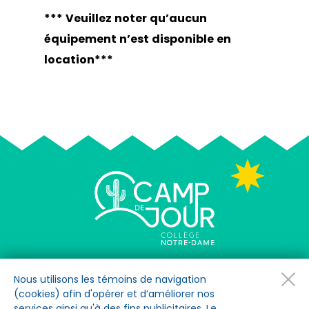
*** Veuillez noter qu’aucun
équipement n’est disponible en
location***
3791, chemin Queen-Mary
Nous utilisons les témoins de navigation
Montréal (Québec) H3V 1A8
(cookies) afin d'opérer et d’améliorer nos
services ainsi qu'à des fins publicitaires. Le